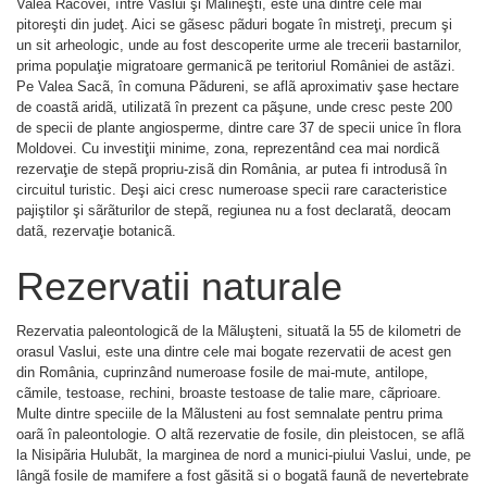
Valea Racovei, între Vaslui şi Mãlineşti, este una dintre cele mai
pitoreşti din judeţ. Aici se gãsesc pãduri bogate în mistreţi, precum şi
un sit arheologic, unde au fost descoperite urme ale trecerii bastarnilor,
prima populaţie migratoare germanicã pe teritoriul României de astãzi.
Pe Valea Sacã, în comuna Pãdureni, se aflã aproximativ şase hectare
de coastã aridã, utilizatã în prezent ca pãşune, unde cresc peste 200
de specii de plante angiosperme, dintre care 37 de specii unice în flora
Moldovei. Cu investiţii minime, zona, reprezentând cea mai nordicã
rezervaţie de stepã propriu-zisã din România, ar putea fi introdusã în
circuitul turistic. Deşi aici cresc numeroase specii rare caracteristice
pajiştilor şi sãrãturilor de stepã, regiunea nu a fost declaratã, deocam
datã, rezervaţie botanicã.
Rezervatii naturale
Rezervatia paleontologicã de la Mãluşteni, situatã la 55 de kilometri de
orasul Vaslui, este una dintre cele mai bogate rezervatii de acest gen
din România, cuprinzând numeroase fosile de mai-mute, antilope,
cãmile, testoase, rechini, broaste testoase de talie mare, cãprioare.
Multe dintre speciile de la Mãlusteni au fost semnalate pentru prima
oarã în paleontologie. O altã rezervatie de fosile, din pleistocen, se aflã
la Nisipãria Hulubãt, la marginea de nord a munici-piului Vaslui, unde, pe
lângã fosile de mamifere a fost gãsitã si o bogatã faunã de nevertebrate