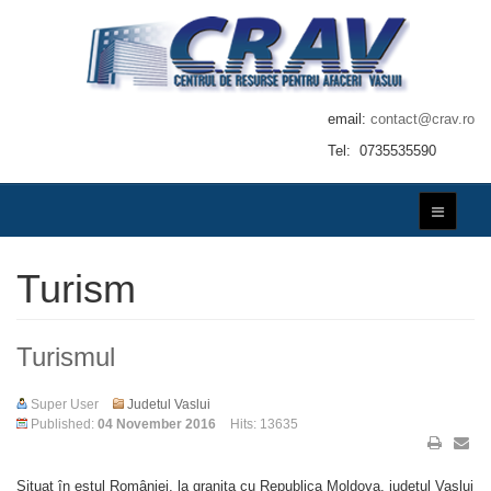
email:
contact@crav.ro
Tel: 0735535590
Turism
Turismul
Super User
Judetul Vaslui
Published:
04 November 2016
Hits: 13635
Situat în estul României, la graniţa cu Republica Moldova, judeţul Vaslui