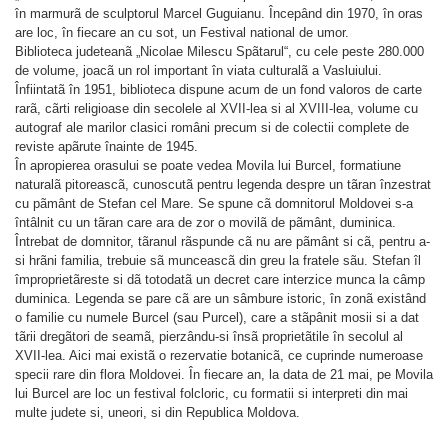
în marmurã de sculptorul Marcel Guguianu. Începând din 1970, în oras
are loc, în fiecare an cu sot, un Festival national de umor.
Biblioteca judeteanã „Nicolae Milescu Spãtarul“, cu cele peste 280.000
de volume, joacã un rol important în viata culturalã a Vasluiului.
Înfiintatã în 1951, biblioteca dispune acum de un fond valoros de carte
rarã, cãrti religioase din secolele al XVII-lea si al XVIII-lea, volume cu
autograf ale marilor clasici români precum si de colectii complete de
reviste apãrute înainte de 1945.
În apropierea orasului se poate vedea Movila lui Burcel, formatiune
naturalã pitoreascã, cunoscutã pentru legenda despre un tãran înzestrat
cu pãmânt de Stefan cel Mare. Se spune cã domnitorul Moldovei s-a
întâlnit cu un tãran care ara de zor o movilã de pãmânt, duminica.
Întrebat de domnitor, tãranul rãspunde cã nu are pãmânt si cã, pentru a-
si hrãni familia, trebuie sã munceascã din greu la fratele sãu. Stefan îl
împroprietãreste si dã totodatã un decret care interzice munca la câmp
duminica. Legenda se pare cã are un sâmbure istoric, în zonã existând
o familie cu numele Burcel (sau Purcel), care a stãpânit mosii si a dat
tãrii dregãtori de seamã, pierzându-si însã proprietãtile în secolul al
XVII-lea. Aici mai existã o rezervatie botanicã, ce cuprinde numeroase
specii rare din flora Moldovei. În fiecare an, la data de 21 mai, pe Movila
lui Burcel are loc un festival folcloric, cu formatii si interpreti din mai
multe judete si, uneori, si din Republica Moldova.