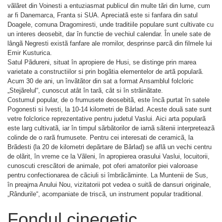
vãlãret din Voinesti a entuziasmat publicul din multe tãri din lume, cum
ar fi Danemarca, Franta si SUA. Apreciatã este si fanfara din satul
Doagele, comuna Dragomiresti, unde traditiile populare sunt cultivate cu
un interes deosebit, dar în functie de vechiul calendar. În unele sate de
lângã Negresti existã fanfare ale rromilor, desprinse parcã din filmele lui
Emir Kusturica.
Satul Pãdureni, situat în apropiere de Husi, se distinge prin marea
varietate a constructiilor si prin bogãtia elementelor de artã popularã.
Acum 30 de ani, un învãtãtor din sat a format Ansamblul folcloric
„Stejãrelul“, cunoscut atât în tarã, cât si în strãinãtate.
Costumul popular, de o frumusete deosebitã, este încã purtat în satele
Pogonesti si Ivesti, la 10-14 kilometri de Bârlad. Aceste douã sate sunt
vetre folclorice reprezentative pentru judetul Vaslui. Aici arta popularã
este larg cultivatã, iar în timpul sãrbãtorilor de iarnã sãtenii interpreteazã
colinde de o rarã frumusete. Pentru cei interesati de ceramicã, la
Brãdesti (la 20 de kilometri depãrtare de Bârlad) se aflã un vechi centru
de olãrit, în vreme ce la Vãleni, în apropierea orasului Vaslui, locuitorii,
cunoscuti crescãtori de animale, pot oferi amatorilor piei valoroase
pentru confectionarea de cãciuli si îmbrãcãminte. La Muntenii de Sus,
în preajma Anului Nou, vizitatorii pot vedea o suitã de dansuri originale,
„Rândurile“, acompaniate de triscã, un instrument popular traditional.
Fondul cinegetic