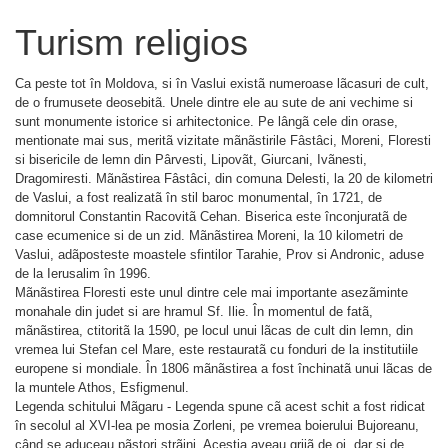
Turism religios
Ca peste tot în Moldova, si în Vaslui existã numeroase lãcasuri de cult,
de o frumusete deosebitã. Unele dintre ele au sute de ani vechime si
sunt monumente istorice si arhitectonice. Pe lângã cele din orase,
mentionate mai sus, meritã vizitate mãnãstirile Fâstâci, Moreni, Floresti
si bisericile de lemn din Pârvesti, Lipovãt, Giurcani, Ivãnesti,
Dragomiresti. Mãnãstirea Fâstâci, din comuna Delesti, la 20 de kilometri
de Vaslui, a fost realizatã în stil baroc monumental, în 1721, de
domnitorul Constantin Racovitã Cehan. Biserica este înconjuratã de
case ecumenice si de un zid. Mãnãstirea Moreni, la 10 kilometri de
Vaslui, adãposteste moastele sfintilor Tarahie, Prov si Andronic, aduse
de la Ierusalim în 1996.
Mãnãstirea Floresti este unul dintre cele mai importante asezãminte
monahale din judet si are hramul Sf. Ilie. În momentul de fatã,
mãnãstirea, ctitoritã la 1590, pe locul unui lãcas de cult din lemn, din
vremea lui Stefan cel Mare, este restauratã cu fonduri de la institutiile
europene si mondiale. În 1806 mãnãstirea a fost închinatã unui lãcas de
la muntele Athos, Esfigmenul.
Legenda schitului Mãgaru - Legenda spune cã acest schit a fost ridicat
în secolul al XVI-lea pe mosia Zorleni, pe vremea boierului Bujoreanu,
când se aduceau pãstori strãini. Acestia aveau grijã de oi, dar si de