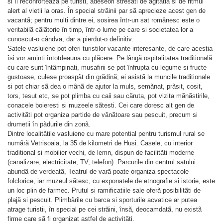
si îi reconforteazã pe turisti, adeseori stresati de agitatia si de ritmul
alert al vietii la oras. În special strãinii par sã aprecieze acest gen de
vacantã; pentru multi dintre ei, sosirea într-un sat românesc este o
veritabilã cãlãtorie în timp, într-o lume pe care si societatea lor a
cunoscut-o cândva, dar a pierdut-o definitiv.
Satele vasluiene pot oferi turistilor vacante interesante, de care acestia
îsi vor aminti întotdeauna cu plãcere. Pe lângã ospitalitatea traditionalã
cu care sunt întâmpinati, musafirii se pot înfrupta cu legume si fructe
gustoase, culese proaspãt din grãdinã; ei asistã la muncile traditionale
si pot chiar sã dea o mânã de ajutor la muls, semãnat, prãsit, cosit,
tors, tesut etc, se pot plimba cu caii sau cãruta, pot vizita mãnãstirile,
conacele boieresti si muzeele sãtesti. Cei care doresc alt gen de
activitãti pot organiza partide de vânãtoare sau pescuit, precum si
drumetii în pãdurile din zonã.
Dintre localitãtile vasluiene cu mare potential pentru turismul rural se
numãrã Vetrisoaia, la 35 de kilometri de Husi. Casele, cu interior
traditional si mobilier vechi, de lemn, dispun de facilitãti moderne
(canalizare, electricitate, TV, telefon). Parcurile din centrul satului
abundã de verdeatã, Teatrul de varã poate organiza spectacole
folclorice, iar muzeul sãtesc, cu exponatele de etnografie si istorie, este
un loc plin de farmec. Prutul si ramificatiile sale oferã posibilitãti de
plajã si pescuit. Plimbãrile cu barca si sporturile acvatice ar putea
atrage turistii, în special pe cei strãini, însã, deocamdatã, nu existã
firme care sã fi organizat astfel de activitãti.