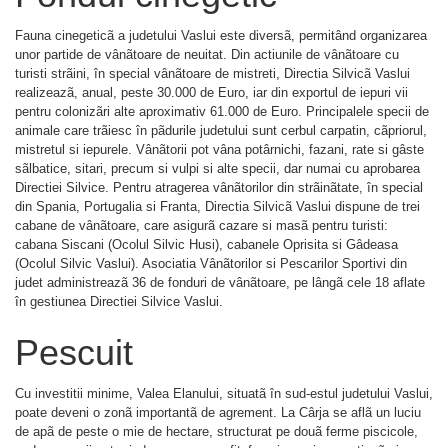
Fauna cinegeticã a judetului Vaslui este diversã, permitând organizarea
unor partide de vânãtoare de neuitat. Din actiunile de vânãtoare cu
turisti strãini, în special vânãtoare de mistreti, Directia Silvicã Vaslui
realizeazã, anual, peste 30.000 de Euro, iar din exportul de iepuri vii
pentru colonizãri alte aproximativ 61.000 de Euro. Principalele specii de
animale care trãiesc în pãdurile judetului sunt cerbul carpatin, cãpriorul,
mistretul si iepurele. Vânãtorii pot vâna potârnichi, fazani, rate si gâste
sãlbatice, sitari, precum si vulpi si alte specii, dar numai cu aprobarea
Directiei Silvice. Pentru atragerea vânãtorilor din strãinãtate, în special
din Spania, Portugalia si Franta, Directia Silvicã Vaslui dispune de trei
cabane de vânãtoare, care asigurã cazare si masã pentru turisti:
cabana Siscani (Ocolul Silvic Husi), cabanele Oprisita si Gâdeasa
(Ocolul Silvic Vaslui). Asociatia Vânãtorilor si Pescarilor Sportivi din
judet administreazã 36 de fonduri de vânãtoare, pe lângã cele 18 aflate
în gestiunea Directiei Silvice Vaslui.
Pescuit
Cu investitii minime, Valea Elanului, situatã în sud-estul judetului Vaslui,
poate deveni o zonã importantã de agrement. La Cârja se aflã un luciu
de apã de peste o mie de hectare, structurat pe douã ferme piscicole,