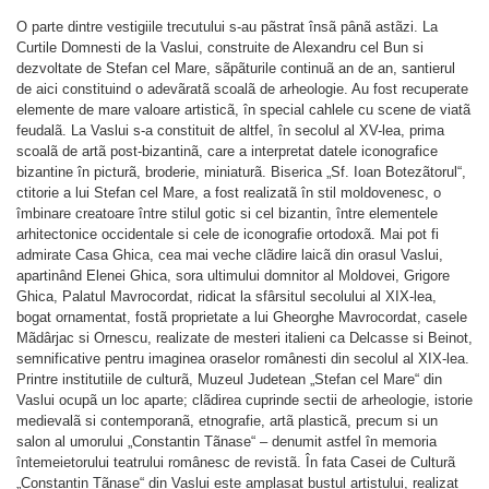
O parte dintre vestigiile trecutului s-au pãstrat însã pânã astãzi. La
Curtile Domnesti de la Vaslui, construite de Alexandru cel Bun si
dezvoltate de Stefan cel Mare, sãpãturile continuã an de an, santierul
de aici constituind o adevãratã scoalã de arheologie. Au fost recuperate
elemente de mare valoare artisticã, în special cahlele cu scene de viatã
feudalã. La Vaslui s-a constituit de altfel, în secolul al XV-lea, prima
scoalã de artã post-bizantinã, care a interpretat datele iconografice
bizantine în picturã, broderie, miniaturã. Biserica „Sf. Ioan Botezãtorul“,
ctitorie a lui Stefan cel Mare, a fost realizatã în stil moldovenesc, o
îmbinare creatoare între stilul gotic si cel bizantin, între elementele
arhitectonice occidentale si cele de iconografie ortodoxã. Mai pot fi
admirate Casa Ghica, cea mai veche clãdire laicã din orasul Vaslui,
apartinând Elenei Ghica, sora ultimului domnitor al Moldovei, Grigore
Ghica, Palatul Mavrocordat, ridicat la sfârsitul secolului al XIX-lea,
bogat ornamentat, fostã proprietate a lui Gheorghe Mavrocordat, casele
Mãdârjac si Ornescu, realizate de mesteri italieni ca Delcasse si Beinot,
semnificative pentru imaginea oraselor românesti din secolul al XIX-lea.
Printre institutiile de culturã, Muzeul Judetean „Stefan cel Mare“ din
Vaslui ocupã un loc aparte; clãdirea cuprinde sectii de arheologie, istorie
medievalã si contemporanã, etnografie, artã plasticã, precum si un
salon al umorului „Constantin Tãnase“ – denumit astfel în memoria
întemeietorului teatrului românesc de revistã. În fata Casei de Culturã
„Constantin Tãnase“ din Vaslui este amplasat bustul artistului, realizat