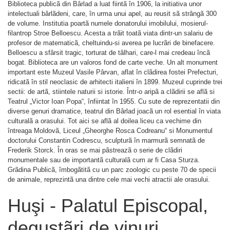
Biblioteca publicã din Bârlad a luat fiintã în 1906, la initiativa unor
intelectuali bârlãdeni, care, în urma unui apel, au reusit sã strângã 300
de volume. Institutia poartã numele donatorului imobilului, mosierul-
filantrop Stroe Belloescu. Acesta a trãit toatã viata dintr-un salariu de
profesor de matematicã, cheltuindu-si averea pe lucrãri de binefacere.
Belloescu a sfârsit tragic, torturat de tâlhari, care-l mai credeau încã
bogat. Biblioteca are un valoros fond de carte veche. Un alt monument
important este Muzeul Vasile Pârvan, aflat în clãdirea fostei Prefecturi,
ridicatã în stil neoclasic de arhitecti italieni în 1899. Muzeul cuprinde trei
sectii: de artã, stiintele naturii si istorie. Într-o aripã a clãdirii se aflã si
Teatrul „Victor Ioan Popa“, înfiintat în 1955. Cu sute de reprezentatii din
diverse genuri dramatice, teatrul din Bârlad joacã un rol esential în viata
culturalã a orasului. Tot aici se aflã al doilea liceu ca vechime din
întreaga Moldovã, Liceul „Gheorghe Rosca Codreanu“ si Monumentul
doctorului Constantin Codrescu, sculpturã în marmurã semnatã de
Frederik Storck. În oras se mai pãstreazã o serie de clãdiri
monumentale sau de importantã culturalã cum ar fi Casa Sturza.
Grãdina Publicã, îmbogãtitã cu un parc zoologic cu peste 70 de specii
de animale, reprezintã una dintre cele mai vechi atractii ale orasului.
Huşi - Palatul Episcopal,
degustãri de vinuri,