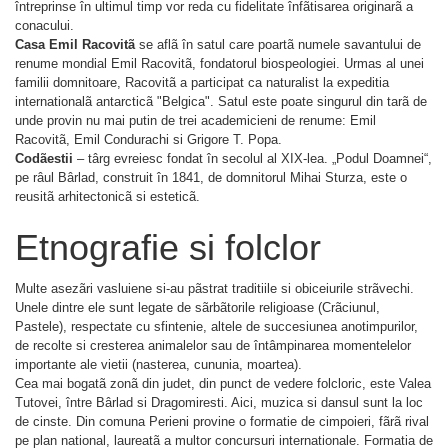
întreprinse în ultimul timp vor reda cu fidelitate înfãtisarea originarã a
conacului.
Casa Emil Racovitã
se aflã în satul care poartã numele savantului de
renume mondial Emil Racovitã, fondatorul biospeologiei. Urmas al unei
familii domnitoare, Racovitã a participat ca naturalist la expeditia
internationalã antarcticã "Belgica". Satul este poate singurul din tarã de
unde provin nu mai putin de trei academicieni de renume: Emil
Racovitã, Emil Condurachi si Grigore T. Popa.
Codãestii
– târg evreiesc fondat în secolul al XIX-lea. „Podul Doamnei“,
pe râul Bârlad, construit în 1841, de domnitorul Mihai Sturza, este o
reusitã arhitectonicã si esteticã.
Etnografie si folclor
Multe asezãri vasluiene si-au pãstrat traditiile si obiceiurile strãvechi.
Unele dintre ele sunt legate de sãrbãtorile religioase (Crãciunul,
Pastele), respectate cu sfintenie, altele de succesiunea anotimpurilor,
de recolte si cresterea animalelor sau de întâmpinarea momentelelor
importante ale vietii (nasterea, cununia, moartea).
Cea mai bogatã zonã din judet, din punct de vedere folcloric, este Valea
Tutovei, între Bârlad si Dragomiresti. Aici, muzica si dansul sunt la loc
de cinste. Din comuna Perieni provine o formatie de cimpoieri, fãrã rival
pe plan national, laureatã a multor concursuri internationale. Formatia de