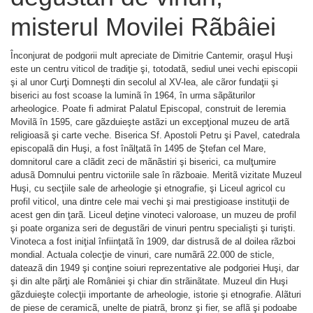
misterul Movilei Rãbâiei
Înconjurat de podgorii mult apreciate de Dimitrie Cantemir, oraşul Huşi
este un centru viticol de tradiţie şi, totodatã, sediul unei vechi episcopii
şi al unor Curţi Domneşti din secolul al XV-lea, ale cãror fundaţii şi
biserici au fost scoase la luminã în 1964, în urma sãpãturilor
arheologice. Poate fi admirat Palatul Episcopal, construit de Ieremia
Movilã în 1595, care gãzduieşte astãzi un excepţional muzeu de artã
religioasã şi carte veche. Biserica Sf. Apostoli Petru şi Pavel, catedrala
episcopalã din Huşi, a fost înãlţatã în 1495 de Ştefan cel Mare,
domnitorul care a clãdit zeci de mãnãstiri şi biserici, ca mulţumire
adusã Domnului pentru victoriile sale în rãzboaie. Meritã vizitate Muzeul
Huşi, cu secţiile sale de arheologie şi etnografie, şi Liceul agricol cu
profil viticol, una dintre cele mai vechi şi mai prestigioase instituţii de
acest gen din ţarã. Liceul deţine vinoteci valoroase, un muzeu de profil
şi poate organiza seri de degustãri de vinuri pentru specialişti şi turişti.
Vinoteca a fost iniţial înfiinţatã în 1909, dar distrusã de al doilea rãzboi
mondial. Actuala colecţie de vinuri, care numãrã 22.000 de sticle,
dateazã din 1949 şi conţine soiuri reprezentative ale podgoriei Huşi, dar
şi din alte pãrţi ale României şi chiar din strãinãtate. Muzeul din Huşi
gãzduieşte colecţii importante de arheologie, istorie şi etnografie. Alãturi
de piese de ceramicã, unelte de piatrã, bronz şi fier, se aflã şi podoabe