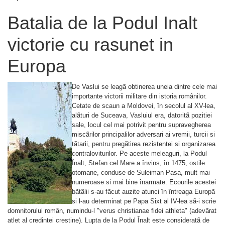
Batalia de la Podul Inalt
victorie cu rasunet in
Europa
De Vaslui se leagã obtinerea uneia dintre cele mai
importante victorii militare din istoria românilor.
Cetate de scaun a Moldovei, în secolul al XV-lea,
alãturi de Suceava, Vasluiul era, datoritã pozitiei
sale, locul cel mai potrivit pentru supravegherea
miscãrilor principalilor adversari ai vremii, turcii si
tãtarii, pentru pregãtirea rezistentei si organizarea
contraloviturilor. Pe aceste meleaguri, la Podul
Înalt, Stefan cel Mare a învins, în 1475, ostile
otomane, conduse de Suleiman Pasa, mult mai
numeroase si mai bine înarmate. Ecourile acestei
bãtãlii s-au fãcut auzite atunci în întreaga Europã
si l-au determinat pe Papa Sixt al IV-lea sã-i scrie
domnitorului român, numindu-l "verus christianae fidei athleta" (adevãrat
atlet al credintei crestine). Lupta de la Podul Înalt este consideratã de