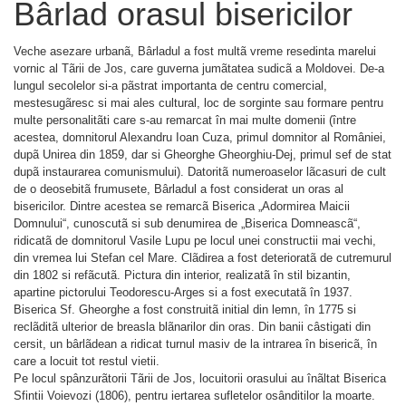
Bârlad orasul bisericilor
Veche asezare urbanã, Bârladul a fost multã vreme resedinta marelui
vornic al Tãrii de Jos, care guverna jumãtatea sudicã a Moldovei. De-a
lungul secolelor si-a pãstrat importanta de centru comercial,
mestesugãresc si mai ales cultural, loc de sorginte sau formare pentru
multe personalitãti care s-au remarcat în mai multe domenii (între
acestea, domnitorul Alexandru Ioan Cuza, primul domnitor al României,
dupã Unirea din 1859, dar si Gheorghe Gheorghiu-Dej, primul sef de stat
dupã instaurarea comunismului). Datoritã numeroaselor lãcasuri de cult
de o deosebitã frumusete, Bârladul a fost considerat un oras al
bisericilor. Dintre acestea se remarcã Biserica „Adormirea Maicii
Domnului“, cunoscutã si sub denumirea de „Biserica Domneascã“,
ridicatã de domnitorul Vasile Lupu pe locul unei constructii mai vechi,
din vremea lui Stefan cel Mare. Clãdirea a fost deterioratã de cutremurul
din 1802 si refãcutã. Pictura din interior, realizatã în stil bizantin,
apartine pictorului Teodorescu-Arges si a fost executatã în 1937.
Biserica Sf. Gheorghe a fost construitã initial din lemn, în 1775 si
reclãditã ulterior de breasla blãnarilor din oras. Din banii câstigati din
cersit, un bârlãdean a ridicat turnul masiv de la intrarea în bisericã, în
care a locuit tot restul vietii.
Pe locul spânzurãtorii Tãrii de Jos, locuitorii orasului au înãltat Biserica
Sfintii Voievozi (1806), pentru iertarea sufletelor osânditilor la moarte.