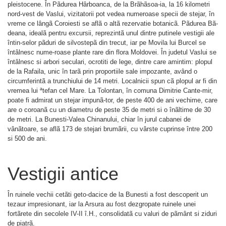
pleistocene. În Pãdurea Hârboanca, de la Brãhãsoa-ia, la 16 kilometri
nord-vest de Vaslui, vizitatorii pot vedea numeroase specii de stejar, în
vreme ce lângã Coroiesti se aflã o altã rezervatie botanicã. Pãdurea Bã-
deana, idealã pentru excursii, reprezintã unul dintre putinele vestigii ale
întin-selor pãduri de silvostepã din trecut, iar pe Movila lui Burcel se
întâlnesc nume-roase plante rare din flora Moldovei. În judetul Vaslui se
întâlnesc si arbori seculari, ocrotiti de lege, dintre care amintim: plopul
de la Rafaila, unic în tarã prin proportiile sale impozante, având o
circumferintã a trunchiului de 14 metri. Localnicii spun cã plopul ar fi din
vremea lui ªtefan cel Mare. La Tolontan, în comuna Dimitrie Cante-mir,
poate fi admirat un stejar impunã-tor, de peste 400 de ani vechime, care
are o coroanã cu un diametru de peste 35 de metri si o înãltime de 30
de metri. La Bunesti-Valea Chinanului, chiar în jurul cabanei de
vânãtoare, se aflã 173 de stejari brumãrii, cu vârste cuprinse între 200
si 500 de ani.
Vestigii antice
În ruinele vechii cetãti geto-dacice de la Bunesti a fost descoperit un
tezaur impresionant, iar la Arsura au fost dezgropate ruinele unei
fortãrete din secolele IV-II î.H., consolidatã cu valuri de pãmânt si ziduri
de piatrã.