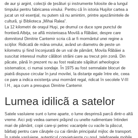
de aur şi argint, colecţii de ţesãturi şi instrumente folosite de-a lungul
timpului pentru fabricarea vinului. Pentru cã în istoria Huşilor cartea a
jucat un rol esenţial, nu putem sã nu amintim, printre aşezãmintele de
culturã, şi Biblioteca „Mihai Ralea“.
La 12 kilometri de oraşul Huşi, pe drumul ce duce spre punctul de
frontierã Albiţa, se aflã misterioasa Movilã a Rãbâiei, despre care
domnitorul Dimitrie Cantemir scria cã ar fi mormântul unei regine a
sciţilor. Ridicatã de mâna omului, având un diametru de peste un
kilometru şi fiind înconjuratã de un val de pãmânt, Movila Rãbâiei a
suscitat interesul multor cãlãtori strãini care au trecut prin zonã. Din
pãcate, pânã în prezent nu au fost realizate sãpãturi arheologice
sistematice, ci numai sondaje. În 1975 au fost semnalate blocuri de
piatrã dispuse circular în jurul movilei, la distanţe egale între ele, ceea
ce pare a indica existenţa unui mormânt regal, ridicat în secolele V-III
î.H., aşa cum a presupus Dimitrie Cantemir.
Lumea idilicã a satelor
Satele vasluiene sunt o lume aparte, o lume desprinsã parcã dintr-o altã
vreme. Aici poţi vedea oameni prãşind cu unelte rudimentare întinderi
mari de pãmânt, copii care-şi petrec vacanţele cu vacile la pãscut,
bãrbaţi pentru care cãruţele cu cai rãmân principalul mijloc de transport.
În satele vasluiene, autenticul convieţuieşte cu noul, telefoanele mobile