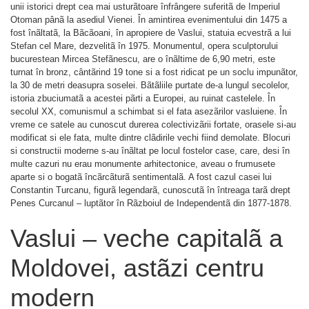
unii istorici drept cea mai usturãtoare înfrângere suferitã de Imperiul
Otoman pânã la asediul Vienei. În amintirea evenimentului din 1475 a
fost înãltatã, la Bãcãoani, în apropiere de Vaslui, statuia ecvestrã a lui
Stefan cel Mare, dezvelitã în 1975. Monumentul, opera sculptorului
bucurestean Mircea Stefãnescu, are o înãltime de 6,90 metri, este
turnat în bronz, cântãrind 19 tone si a fost ridicat pe un soclu impunãtor,
la 30 de metri deasupra soselei. Bãtãliile purtate de-a lungul secolelor,
istoria zbuciumatã a acestei pãrti a Europei, au ruinat castelele. În
secolul XX, comunismul a schimbat si el fata asezãrilor vasluiene. În
vreme ce satele au cunoscut durerea colectivizãrii fortate, orasele si-au
modificat si ele fata, multe dintre clãdirile vechi fiind demolate. Blocuri
si constructii moderne s-au înãltat pe locul fostelor case, care, desi în
multe cazuri nu erau monumente arhitectonice, aveau o frumusete
aparte si o bogatã încãrcãturã sentimentalã. A fost cazul casei lui
Constantin Turcanu, figurã legendarã, cunoscutã în întreaga tarã drept
Penes Curcanul – luptãtor în Rãzboiul de Independentã din 1877-1878.
Vaslui – veche capitalã a
Moldovei, astãzi centru
modern