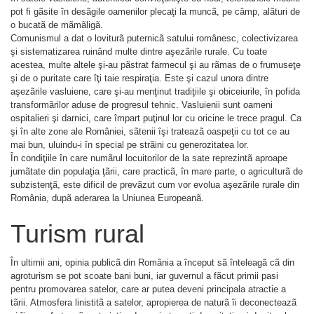
pot fi gãsite în desãgile oamenilor plecaţi la muncã, pe câmp, alãturi de
o bucatã de mãmãligã.
Comunismul a dat o loviturã puternicã satului românesc, colectivizarea
şi sistematizarea ruinând multe dintre aşezãrile rurale. Cu toate
acestea, multe altele şi-au pãstrat farmecul şi au rãmas de o frumuseţe
şi de o puritate care îţi taie respiraţia. Este şi cazul unora dintre
aşezãrile vasluiene, care şi-au menţinut tradiţiile şi obiceiurile, în pofida
transformãrilor aduse de progresul tehnic. Vasluienii sunt oameni
ospitalieri şi darnici, care împart puţinul lor cu oricine le trece pragul. Ca
şi în alte zone ale României, sãtenii îşi trateazã oaspeţii cu tot ce au
mai bun, uluindu-i în special pe strãini cu generozitatea lor.
În condiţiile în care numãrul locuitorilor de la sate reprezintã aproape
jumãtate din populaţia ţãrii, care practicã, în mare parte, o agriculturã de
subzistenţã, este dificil de prevãzut cum vor evolua aşezãrile rurale din
România, dupã aderarea la Uniunea Europeanã.
Turism rural
În ultimii ani, opinia publicã din România a început sã înteleagã cã din
agroturism se pot scoate bani buni, iar guvernul a fãcut primii pasi
pentru promovarea satelor, care ar putea deveni principala atractie a
tãrii. Atmosfera linistitã a satelor, apropierea de naturã îi deconecteazã