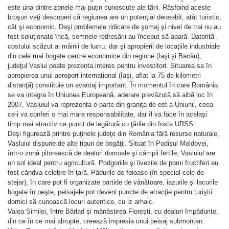
este una dintre zonele mai puţin cunoscute ale ţãrii. Rãsfoind aceste
broşuri veţi descoperi cã regiunea are un potenţial deosebit, atât turistic,
cât şi economic. Deşi problemele ridicate de şomaj şi nivel de trai nu au
fost soluţionate încã, semnele redresãrii au început sã aparã. Datoritã
costului scãzut al mâinii de lucru, dar şi apropierii de locaţiile industriale
din cele mai bogate centre economice din regiune (Iaşi şi Bacãu),
judeţul Vaslui poate prezenta interes pentru investitori. Situarea sa în
apropierea unui aeroport internaţional (Iaşi, aflat la 75 de kilometri
distanţã) constituie un avantaj important. În momentul în care România
se va integra în Uniunea Europeanã, aderare prevãzutã sã aibã loc în
2007, Vasluiul va reprezenta o parte din graniţa de est a Uniunii, ceea
ce-i va conferi o mai mare responsabilitate, dar îl va face în acelaşi
timp mai atractiv ca punct de legãturã cu ţãrile din fosta URSS.
Deşi figureazã printre puţinele judeţe din România fãrã resurse naturale,
Vasluiul dispune de alte tipuri de bogãţii. Situat în Podişul Moldovei,
într-o zonã pitoreascã de dealuri domoale şi câmpii fertile, Vasluiul are
un sol ideal pentru agriculturã. Podgoriile şi livezile de pomi fructiferi au
fost cândva celebre în ţarã. Pãdurile de foioase (în special cele de
stejar), în care pot fi organizate partide de vânãtoare, iazurile şi lacurile
bogate în peşte, peisajele pot deveni puncte de atracţie pentru turiştii
dornici sã cunoascã locuri autentice, cu iz arhaic.
Valea Similei, între Bârlad şi mãnãstirea Floreşti, cu dealuri împãdurite,
din ce în ce mai abrupte, creeazã impresia unui peisaj submontan.