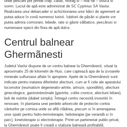
unde pescarii pot prinde crap, caras, fitofag si – mai rar – stiucã si
somn. Luciul de apã este administrat de SC Cyprinus SA Vaslui.
Realizarea unui debarcader si achizitionarea unor bãrci de agrement ar
putea aduce în zonã numerosi turisti. Iubitorii de pãsãri si plante vor
putea admira cormorani, lebede, rate si gâste sãlbatice, pescãrusi si
numeroase specii din flora de apã dulce.
Centrul balnear
Ghermãnesti
Judetul Vaslui dispune de un centru balnear la Ghermãnesti, situat la
aproximativ 25 de kilometri de Husi, care capteazã apa de la izvoarele
minerale sulfuroase aflate în apropiere. Apele de la Ghermãnesti sunt
indicate pentru tratarea diferitelor afectiuni, cum ar fi cele ale aparatului
locomotor (reumatism degenerativ-artrite, artroze, spondilite), afectiuni
ginecologice, gastrointestinale (gastrite, colite cronice, afectiuni biliare),
boli de nutritie (diabet simplu). Întregul centru necesitã investitii în
renovare, în plantarea unei perdele arboricole de protectie contra
vânturilor pe cornisa unde se aflã clãdirea, precum si în amenajarea
unor spatii pentru hidro-termoterapie, helioterapie (pe verandã si în
parc), kinetoterapie si electroterapie. Printr-un parteneriat public-privat,
la Ghermãnesti poate fi creatã o statiune balnearã profitabilã.