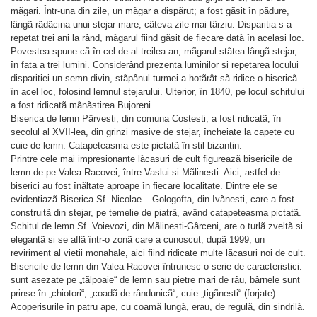
mãgari. Într-una din zile, un mãgar a dispãrut; a fost gãsit în pãdure,
lângã rãdãcina unui stejar mare, câteva zile mai târziu. Disparitia s-a
repetat trei ani la rând, mãgarul fiind gãsit de fiecare datã în acelasi loc.
Povestea spune cã în cel de-al treilea an, mãgarul stãtea lângã stejar,
în fata a trei lumini. Considerând prezenta luminilor si repetarea locului
disparitiei un semn divin, stãpânul turmei a hotãrât sã ridice o bisericã
în acel loc, folosind lemnul stejarului. Ulterior, în 1840, pe locul schitului
a fost ridicatã mãnãstirea Bujoreni.
Biserica de lemn Pârvesti, din comuna Costesti, a fost ridicatã, în
secolul al XVII-lea, din grinzi masive de stejar, încheiate la capete cu
cuie de lemn. Catapeteasma este pictatã în stil bizantin.
Printre cele mai impresionante lãcasuri de cult figureazã bisericile de
lemn de pe Valea Racovei, între Vaslui si Mãlinesti. Aici, astfel de
biserici au fost înãltate aproape în fiecare localitate. Dintre ele se
evidentiazã Biserica Sf. Nicolae – Gologofta, din Ivãnesti, care a fost
construitã din stejar, pe temelie de piatrã, având catapeteasma pictatã.
Schitul de lemn Sf. Voievozi, din Mãlinesti-Gârceni, are o turlã zveltã si
elegantã si se aflã într-o zonã care a cunoscut, dupã 1999, un
reviriment al vietii monahale, aici fiind ridicate multe lãcasuri noi de cult.
Bisericile de lemn din Valea Racovei întrunesc o serie de caracteristici:
sunt asezate pe „tãlpoaie“ de lemn sau pietre mari de râu, bârnele sunt
prinse în „chiotori“, „coadã de rândunicã“, cuie „tigãnesti“ (forjate).
Acoperisurile în patru ape, cu coamã lungã, erau, de regulã, din sindrilã.