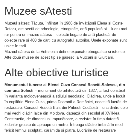
Muzee sAtesti
Muzeul sãtesc Tãcuta, înfiintat în 1986 de învãtãtorii Elena si Costel
Rotaru, are sectii de arheologie, etnografie, artã popularã si – lucru mai
rar pentru un muzeu sãtesc – colectii bogate de artã plasticã, de
obiecte rare si 400 de cãrti cu autograful autorilor. Unele exponate sunt
unice în tarã.
Muzeul sãtesc de la Vetrisoaia detine exponate etnografice si istorice.
Alte douã muzee de acest tip se gãsesc la Vutcani si Giurcani.
Alte obiective turistice
Monumentul funerar al Elenei Cuza Conacul Rosetti-Solescu, din
comuna Solesti
– monument de arhitecturã din 1827, a fost construit
în varianta moldoveneascã a stilului neoclasic. Clãdirea, unde a locuit
în copilãrie Elena Cuza, prima Doamnã a României, necesitã lucrãri de
restaurare. Conacul Rosetti-Bals din Pribesti-Codãesti – una dintre cele
mai vechi clãdiri laice din Moldova, dateazã din secolul al XVII-lea.
Constructia, de dimensiuni impunãtoare, a rezistat în timp datoritã
zidurilor groase de aproape un metru. Întreaga clãdire îmbinã în mod
fericit lemnul sculptat, cãrãmida si piatra. Lucrãrile de restaurare